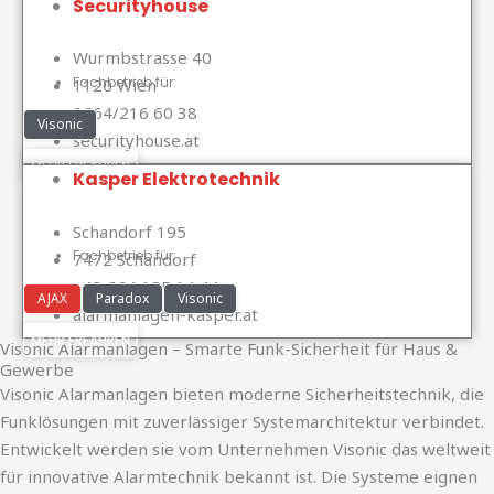
Securityhouse
Wurmbstrasse 40
Fachbetrieb für:
1120 Wien
0664/216 60 38
Visonic
securityhouse.at
MEHR ERFAHREN
Kasper Elektrotechnik
Schandorf 195
Fachbetrieb für:
7472 Schandorf
+43 664 125 14 44
AJAX
Paradox
Visonic
alarmanlagen-kasper.at
MEHR ERFAHREN
Visonic Alarmanlagen – Smarte Funk-Sicherheit für Haus &
Gewerbe
Visonic Alarmanlagen bieten moderne Sicherheitstechnik, die
Funklösungen mit zuverlässiger Systemarchitektur verbindet.
Entwickelt werden sie vom Unternehmen Visonic das weltweit
für innovative Alarmtechnik bekannt ist. Die Systeme eignen