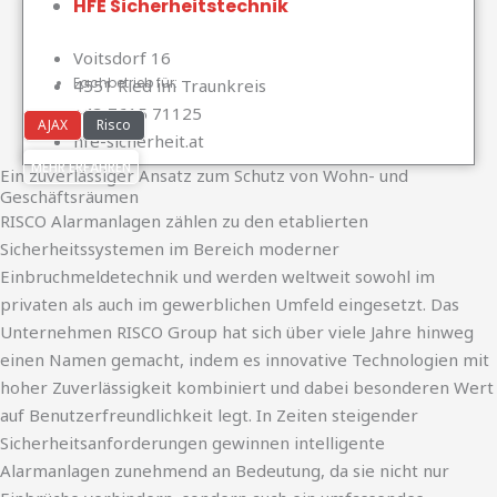
HFE Sicherheitstechnik
Voitsdorf 16
Fachbetrieb für:
4551 Ried im Traunkreis
+43 7615 71125
AJAX
Risco
hfe-sicherheit.at
MEHR ERFAHREN
Ein zuverlässiger Ansatz zum Schutz von Wohn- und
Geschäftsräumen
RISCO Alarmanlagen zählen zu den etablierten
Sicherheitssystemen im Bereich moderner
Einbruchmeldetechnik und werden weltweit sowohl im
privaten als auch im gewerblichen Umfeld eingesetzt. Das
Unternehmen RISCO Group hat sich über viele Jahre hinweg
einen Namen gemacht, indem es innovative Technologien mit
hoher Zuverlässigkeit kombiniert und dabei besonderen Wert
auf Benutzerfreundlichkeit legt. In Zeiten steigender
Sicherheitsanforderungen gewinnen intelligente
Alarmanlagen zunehmend an Bedeutung, da sie nicht nur